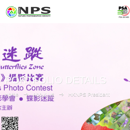
PORTFOLIO DETAILS
Home
About Us
HKNPS President